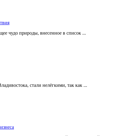
ствия
щее чудо природы, внесенное в список ...
адивостока, стали нелёгкими, так как ...
бизнеса