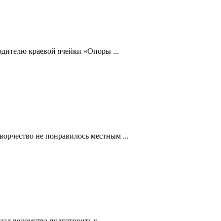
одителю краевой ячейки «Опоры ...
ворчество не понравилось местным ...
ал ведомства подготовить к ...