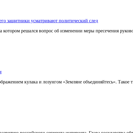
его защитники усматривают политический след
 на котором решался вопрос об изменении меры пресечения руков
м
бражением кулака и лозунгом «Земляне объединяйтесь». Такое т
звитию российского сегмента интернета. Глава государства обяз