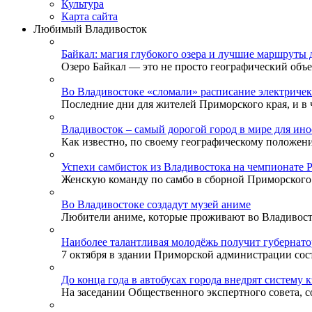
Культура
Карта сайта
Любимый Владивосток
Байкал: магия глубокого озера и лучшие маршруты 
Озеро Байкал — это не просто географический объек
Во Владивостоке «сломали» расписание электричек
Последние дни для жителей Приморского края, и в ч
Владивосток – самый дорогой город в мире для ино
Как известно, по своему географическому положени
Успехи самбисток из Владивостока на чемпионате 
Женскую команду по самбо в сборной Приморского к
Во Владивостоке создадут музей аниме
Любители аниме, которые проживают во Владивосток
Наиболее талантливая молодёжь получит губернат
7 октября в здании Приморской администрации сост
До конца года в автобусах города внедрят систему 
На заседании Общественного экспертного совета, со