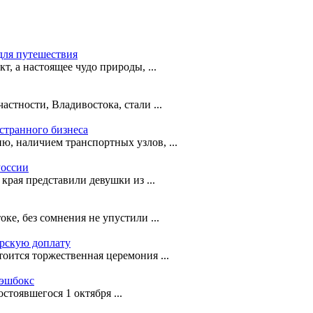
для путешествия
т, а настоящее чудо природы, ...
астности, Владивостока, стали ...
странного бизнеса
ю, наличием транспортных узлов, ...
России
рая представили девушки из ...
е, без сомнения не упустили ...
орскую доплату
оится торжественная церемония ...
кэшбокс
стоявшегося 1 октября ...