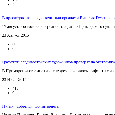
5
В преследовании следственными органами Виталия Гуменюка 
17 августа состоялось очередное заседание Приморского суда,
23 Август 2015
603
0
Граффити владивостокских художников проверят на экстремиз
В Приморской столице на стене дома появилось граффити с изо
23 Июль 2015
415
0
Путин «добрался» до интернета
На днях Президент России Владимир Путин дал поручение по ра