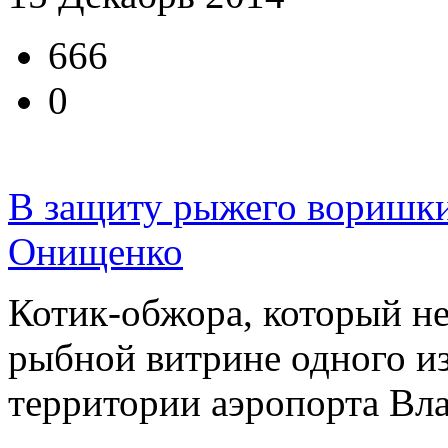
666
0
В защиту рыжего воришки
Онищенко
Котик-обжора, который н
рыбной витрине одного и
территории аэропорта Влад