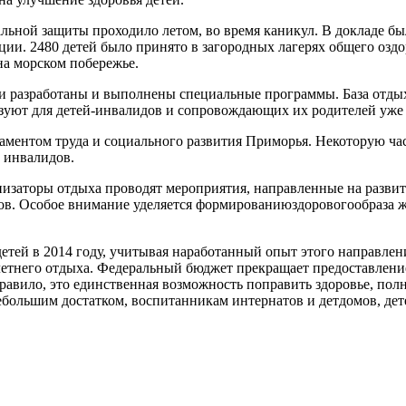
альной защиты проходило летом, во время каникул. В докладе 
ации. 2480 детей было принято в загородных лагерях общего озд
на морском побережье.
и разработаны и выполнены специальные программы. База отдых
зуют для детей-инвалидов и сопровождающих их родителей уже 
таментом труда и социального развития Приморья. Некоторую ч
 инвалидов.
низаторы отдыха проводят мероприятия, направленные на разви
ов. Особое внимание уделяется формированиюздоровогообраза ж
тей в 2014 году, учитывая наработанный опыт этого направлени
етнего отдыха. Федеральный бюджет прекращает предоставление 
правило, это единственная возможность поправить здоровье, по
небольшим достатком, воспитанникам интернатов и детдомов, де