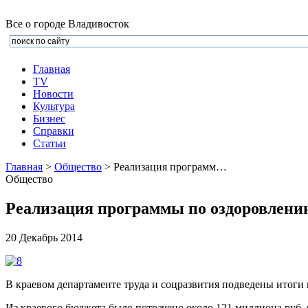
Все о городе Владивосток
Главная
TV
Новости
Культура
Бизнеc
Справки
Статьи
Главная
>
Общество
> Реализация программ…
Общество
Реализация программы по оздоровлению 
20 Декабрь 2014
В краевом департаменте труда и соцразвития подведены итоги
Из краевого бюджета было потрачено около 121 миллиона руб. 