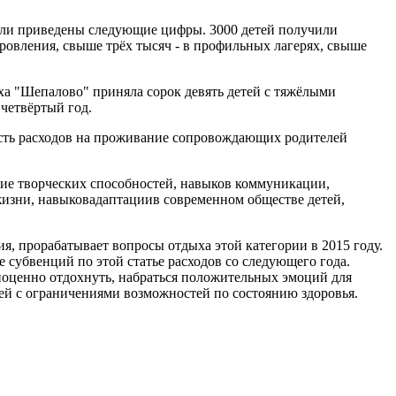
были приведены следующие цифры. 3000 детей получили
оровления, свыше трёх тысяч - в профильных лагерях, свыше
а "Шепалово" приняла сорок девять детей с тяжёлыми
четвёртый год.
асть расходов на проживание сопровождающих родителей
тие творческих способностей, навыков коммуникации,
изни, навыковадаптациив современном обществе детей,
я, прорабатывает вопросы отдыха этой категории в 2015 году.
субвенций по этой статье расходов со следующего года.
лноценно отдохнуть, набраться положительных эмоций для
тей с ограничениями возможностей по состоянию здоровья.