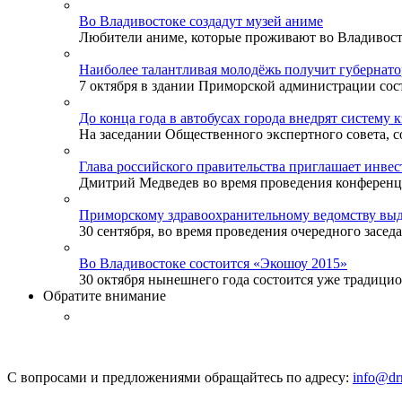
Во Владивостоке создадут музей аниме
Любители аниме, которые проживают во Владивосток
Наиболее талантливая молодёжь получит губернат
7 октября в здании Приморской администрации сост
До конца года в автобусах города внедрят систему 
На заседании Общественного экспертного совета, со
Глава российского правительства приглашает инве
Дмитрий Медведев во время проведения конференции
Приморскому здравоохранительному ведомству выд
30 сентября, во время проведения очередного заседа
Во Владивостоке состоится «Экошоу 2015»
30 октября нынешнего года состоится уже традицион
Обратите внимание
С вопросами и предложениями обращайтесь по адресу:
info@drm