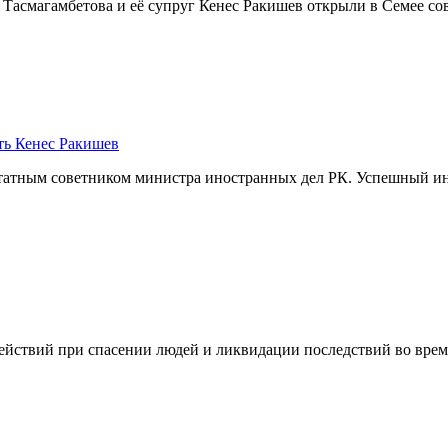
Тасмагамбетова и её супруг Кенес Ракишев открыли в Семее сов
ть Кенес Ракишев
атным советником министра иностранных дел РК. Успешный инвес
ействий при спасении людей и ликвидации последствий во время