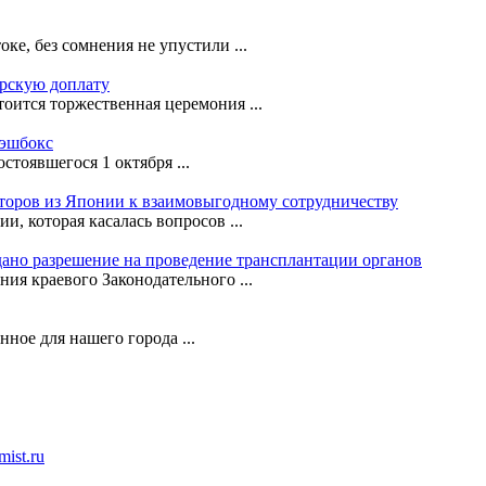
е, без сомнения не упустили ...
орскую доплату
оится торжественная церемония ...
кэшбокс
стоявшегося 1 октября ...
сторов из Японии к взаимовыгодному сотрудничеству
, которая касалась вопросов ...
ано разрешение на проведение трансплантации органов
ния краевого Законодательного ...
ное для нашего города ...
ist.ru