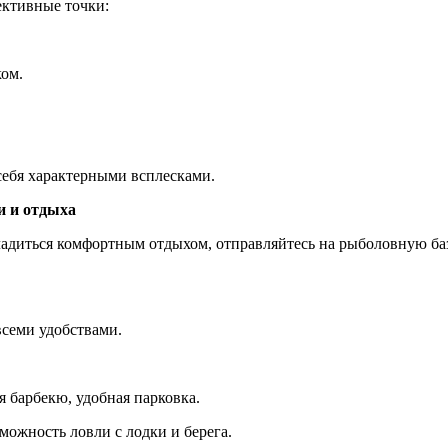
ективные точки:
ком.
 себя характерными всплесками.
и и отдыха
асладиться комфортным отдыхом, отправляйтесь на рыболовную б
всеми удобствами.
ля барбекю, удобная парковка.
можность ловли с лодки и берега.