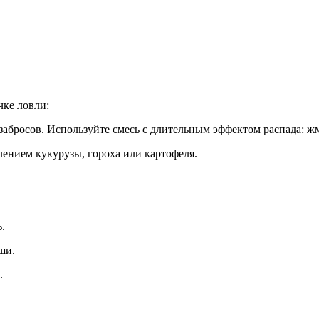
чке ловли:
 забросов. Используйте смесь с длительным эффектом распада: ж
лением кукурузы, гороха или картофеля.
ь.
ши.
.