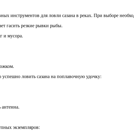
вных инструментов для ловли сазана в реках. При выборе необх
ает гасить резкие рывки рыбы.
г и мусора.
люжком.
о успешно ловить сазана на поплавочную удочку:
 антенна.
упных экземпляров: