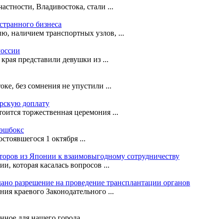
астности, Владивостока, стали ...
странного бизнеса
ю, наличием транспортных узлов, ...
России
рая представили девушки из ...
е, без сомнения не упустили ...
орскую доплату
оится торжественная церемония ...
кэшбокс
стоявшегося 1 октября ...
сторов из Японии к взаимовыгодному сотрудничеству
, которая касалась вопросов ...
ано разрешение на проведение трансплантации органов
ния краевого Законодательного ...
ное для нашего города ...