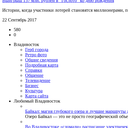
Выигрыш 157 млн. рублей в "Гослото" ко дню рождения
Истории, когда участники лотерей становятся миллионерами, по
22 Сентябрь 2017
580
0
Владивосток
Герб города
Ретро фото
Общие сведения
Подробная карта
Справки
Общение
Телевидение
Бизнеc
Культура
Карта сайта
Любимый Владивосток
Байкал: магия глубокого озера и лучшие маршруты 
Озеро Байкал — это не просто географический объек
Во Владивостоке «сломали» расписание электричек