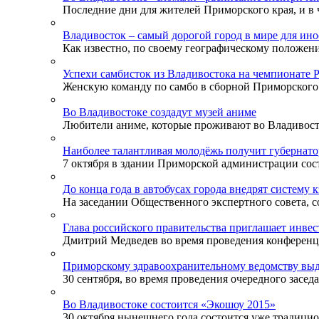
Последние дни для жителей Приморского края, и в ч
Владивосток – самый дорогой город в мире для ино
Как известно, по своему географическому положени
Успехи самбисток из Владивостока на чемпионате 
Женскую команду по самбо в сборной Приморского к
Во Владивостоке создадут музей аниме
Любители аниме, которые проживают во Владивосток
Наиболее талантливая молодёжь получит губернат
7 октября в здании Приморской администрации сост
До конца года в автобусах города внедрят систему 
На заседании Общественного экспертного совета, со
Глава российского правительства приглашает инве
Дмитрий Медведев во время проведения конференции
Приморскому здравоохранительному ведомству выд
30 сентября, во время проведения очередного заседа
Во Владивостоке состоится «Экошоу 2015»
30 октября нынешнего года состоится уже традицион