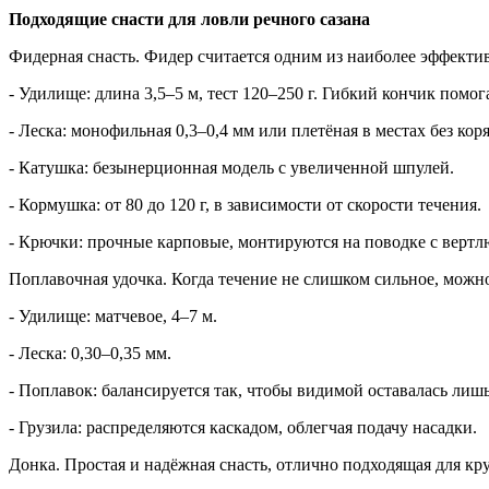
Подходящие снасти для ловли речного сазана
Фидерная снасть. Фидер считается одним из наиболее эффекти
- Удилище: длина 3,5–5 м, тест 120–250 г. Гибкий кончик помог
- Леска: монофильная 0,3–0,4 мм или плетёная в местах без коря
- Катушка: безынерционная модель с увеличенной шпулей.
- Кормушка: от 80 до 120 г, в зависимости от скорости течения.
- Крючки: прочные карповые, монтируются на поводке с верт
Поплавочная удочка. Когда течение не слишком сильное, можн
- Удилище: матчевое, 4–7 м.
- Леска: 0,30–0,35 мм.
- Поплавок: балансируется так, чтобы видимой оставалась лишь
- Грузила: распределяются каскадом, облегчая подачу насадки.
Донка. Простая и надёжная снасть, отлично подходящая для кр