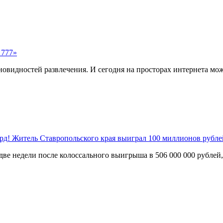
 777»
видностей развлечения. И сегодня на просторах интернета мож
орд! Житель Ставропольского края выиграл 100 миллионов рубле
ве недели после колоссального выигрыша в 506 000 000 рублей, 