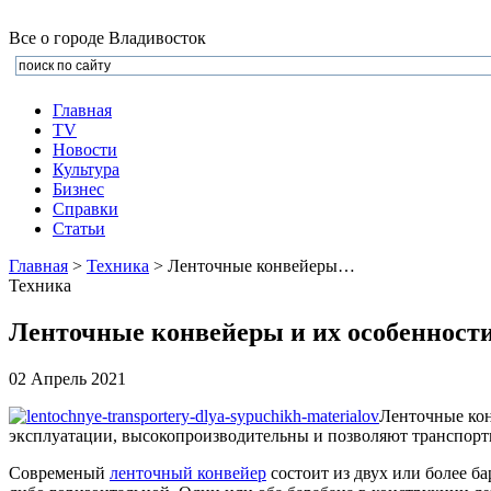
Все о городе Владивосток
Главная
TV
Новости
Культура
Бизнеc
Справки
Статьи
Главная
>
Техника
> Ленточные конвейеры…
Техника
Ленточные конвейеры и их особенност
02 Апрель 2021
Ленточные кон
эксплуатации, высокопроизводительны и позволяют транспорти
Современый
ленточный конвейер
состоит из двух или более б