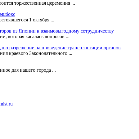
оится торжественная церемония ...
кэшбокс
стоявшегося 1 октября ...
сторов из Японии к взаимовыгодному сотрудничеству
, которая касалась вопросов ...
ано разрешение на проведение трансплантации органов
ния краевого Законодательного ...
ное для нашего города ...
ist.ru