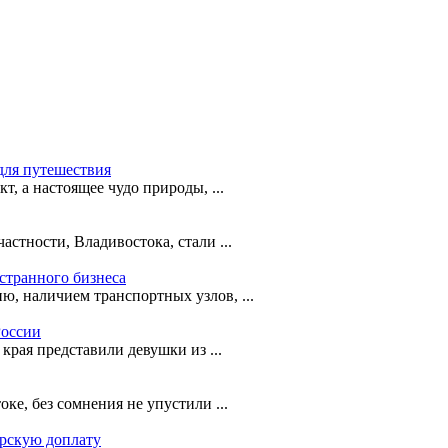
для путешествия
т, а настоящее чудо природы, ...
астности, Владивостока, стали ...
странного бизнеса
ю, наличием транспортных узлов, ...
России
рая представили девушки из ...
е, без сомнения не упустили ...
орскую доплату