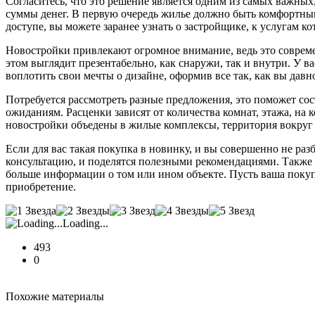
Согласитесь, что это решение является одним из самых важных,
суммы денег. В первую очередь жилье должно быть комфортн
доступе, вы можете заранее узнать о застройщике, к услугам 
Новостройки привлекают огромное внимание, ведь это совреме
этом выглядит презентабельно, как снаружи, так и внутри. У в
воплотить свои мечты о дизайне, оформив все так, как вы давн
Потребуется рассмотреть разные предложения, это поможет сос
ожиданиям. Расценки зависят от количества комнат, этажа, на 
новостройки объедены в жилые комплексы, территория вокруг к
Если для вас такая покупка в новинку, и вы совершенно не ра
консультацию, и поделятся полезными рекомендациями. Также 
больше информации о том или ином объекте. Пусть ваша покупк
приобретение.
Loading...
493
0
Похожие материалы