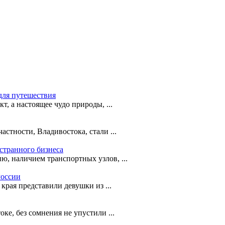
для путешествия
т, а настоящее чудо природы, ...
астности, Владивостока, стали ...
странного бизнеса
ю, наличием транспортных узлов, ...
России
рая представили девушки из ...
е, без сомнения не упустили ...