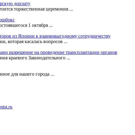
орскую доплату
оится торжественная церемония ...
кэшбокс
стоявшегося 1 октября ...
сторов из Японии к взаимовыгодному сотрудничеству
, которая касалась вопросов ...
ано разрешение на проведение трансплантации органов
ния краевого Законодательного ...
ное для нашего города ...
ist.ru