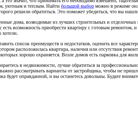
 а это значит, что принимать его необходимо взвешено, тщательн
ым, уютным и теплым. Найти
большой выбор
можно в режиме онл
которого решили обратиться. Это поможет убедиться, что вы наш
нные дома, возводимые из лучших строительных и отделочных ма
ас есть возможность приобрести квартиру с готовым ремонтом, и 
о хотели.
тавить список преимуществ и недостатков, оценить все характер
котором расположилась квартира, наличия или отсутствия ремонта
оторых хорошо охраняется. Возле домов есть парковка для жиль
збираетесь в недвижимости, лучше обратиться за профессиональ
важно рассматривать варианты от застройщика, чтобы не пришло
а будет оправданной, и вы останетесь довольны. Будьте внимат