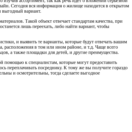
о изучив ассортимент, так как речь идет о вложении серьезной
айн. Сегодня вся информация о жилище находится в открытом
ли выгодный вариант.
териалов. Такой объект отвечает стандартам качества, при
останется лишь переехать, либо найти вариант, чтобы
истики, и выявить те варианты, которые будут отвечать вашим
, расположения в том или ином районе, и т.д. Чаще всего
цов, а также площадки для детей, и другие преимущества.
ной помощью к специалистам, которые могут предоставить
сь переплачивать посреднику. К тому же вы получите гораздо
ельны и осмотрительны, тогда сделаете выгодное