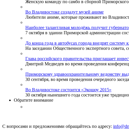
Женскую команду по самбо в сборной Приморского к
Во Владивостоке создадут музей аниме
Любители аниме, которые проживают во Владивосток
Наиболее талантливая молодёжь получит губернат
7 октября в здании Приморской администрации сост
До конца года в автобусах города внедрят систему 
На заседании Общественного экспертного совета, со
Глава российского правительства приглашает инве
Дмитрий Медведев во время проведения конференции
Приморскому здравоохранительному ведомству выд
30 сентября, во время проведения очередного заседа
Во Владивостоке состоится «Экошоу 2015»
30 октября нынешнего года состоится уже традицион
Обратите внимание
С вопросами и предложениями обращайтесь по адресу:
info@drm