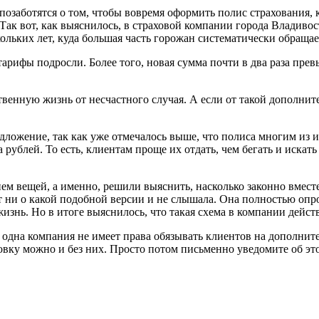
озаботятся о том, чтобы вовремя оформить полис страхования, к
. Так вот, как выяснилось, в страховой компании города Влади
льких лет, куда большая часть горожан систематически обращает
 тарифы подросли. Более того, новая сумма почти в два раза пр
твенную жизнь от несчастного случая. А если от такой дополни
едложение, так как уже отмечалось выше, что полиса многим из 
та рублей. То есть, клиентам проще их отдать, чем бегать и иска
м вещей, а именно, решили выяснить, насколько законно вместе
 ни о какой подобной версии и не слышала. Она полностью опро
изнь. Но в итоге выяснилось, что такая схема в компании дейст
одна компания не имеет права обязывать клиентов на дополните
аховку можно и без них. Просто потом письменно уведомите об э