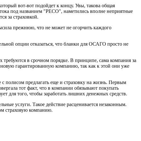
оторый вот-вот подойдет к концу. Увы, такова общая
востока под названием "РЕСО", наметились вполне неприятные
ся за страховкой.
евысила прежнюю, что не может не огорчить каждого
тельной опции отказаться, что бланки для ОСАГО просто не
их требуются в срочном порядке. В принципе, сама компания за
ть новую гарантированную компанию, так как к этой они уже
 с полисом предлагать еще и страховку на жизнь. Первым
вергала тот факт, что в компании обязывают покупать
вует для того, чтобы заработать лишних денежных средств.
льные услуги. Такое действие расценивается незаконным.
том страховую компанию.