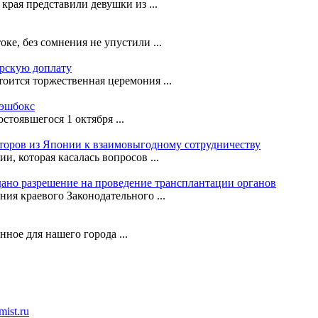
рая представили девушки из ...
е, без сомнения не упустили ...
орскую доплату
оится торжественная церемония ...
кэшбокс
стоявшегося 1 октября ...
сторов из Японии к взаимовыгодному сотрудничеству
, которая касалась вопросов ...
ано разрешение на проведение трансплантации органов
ния краевого Законодательного ...
ное для нашего города ...
ist.ru