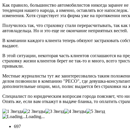
Как правило, большинство автомобилистов никогда заранее не п
тенденция нашего народа, а именно, оставлять все напоследок
изменения. Хотя существует эта фирма уже на протяжении неско
Получилось так, что страховку стали перерасчитывать, так как
автовладельца. Но и это еще не окончание неприятных вестей.
В компании каждого клиента теперь обязуют застраховать собс
выдают.
В этой ситуации, некоторая часть клиентов соглашаются на пр
страховку жизни клиентов берет не так-то и много, всего трис
привыкли.
Местные журналисты тут же заинтересовались таким положение
делом позвонили в компанию "РЕСО", где девушка-консультант
дополнительные опции, мол, полис выдается без страховки на ж
Специалист по юридическим вопросам города поясняет, что ни 
Опять же, если вам откажут в выдаче бланка, то оплатить стр
Loading...
697