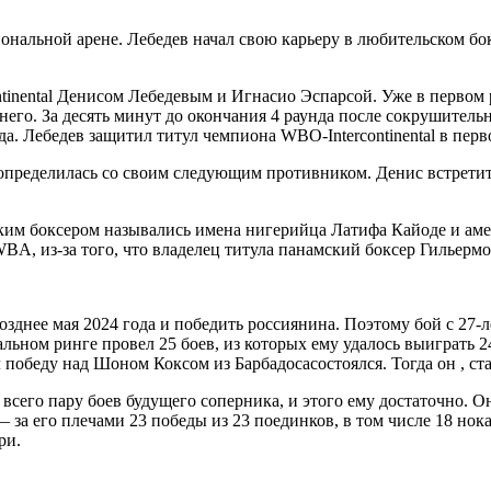
ональной арене. Лебедев начал свою карьеру в любительском бок
tinental Денисом Лебедевым и Игнасио Эспарсой. Уже в первом
него. За десять минут до окончания 4 раунда после сокрушительн
нда. Лебедев защитил титул чемпиона WBO-Intercontinental в пе
пределилась со своим следующим противником. Денис встретит
ким боксером назывались имена нигерийца Латифа Кайоде и амер
BA, из-за того, что владелец титула панамский боксер Гильерм
зднее мая 2024 года и победить россиянина. Поэтому бой с 27-
ьном ринге провел 25 боев, из которых ему удалось выиграть 24
л победу над Шоном Коксом из Барбадосасостоялся. Тогда он , 
л всего пару боев будущего соперника, и этого ему достаточно. 
 за его плечами 23 победы из 23 поединков, в том числе 18 нока
ри.