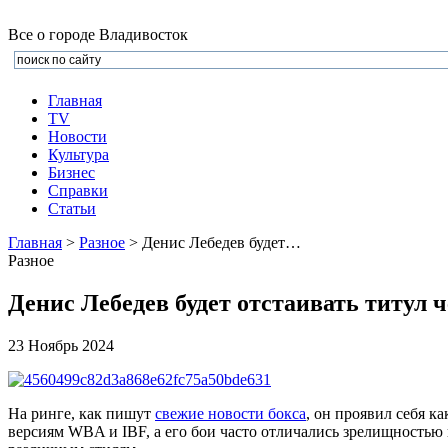
Все о городе Владивосток
Главная
TV
Новости
Культура
Бизнеc
Справки
Статьи
Главная
>
Разное
> Денис Лебедев будет…
Разное
Денис Лебедев будет отстаивать титул 
23 Ноябрь 2024
На ринге, как пишут
свежие новости бокса
, он проявил себя к
версиям WBA и IBF, а его бои часто отличались зрелищностью