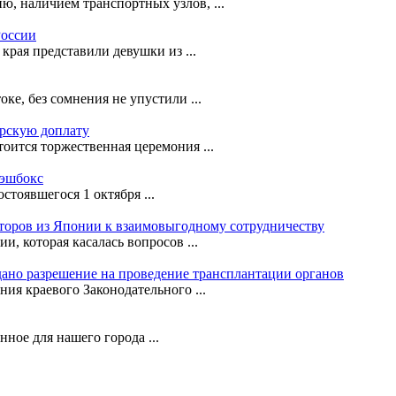
ю, наличием транспортных узлов, ...
России
рая представили девушки из ...
е, без сомнения не упустили ...
орскую доплату
оится торжественная церемония ...
кэшбокс
стоявшегося 1 октября ...
сторов из Японии к взаимовыгодному сотрудничеству
, которая касалась вопросов ...
ано разрешение на проведение трансплантации органов
ния краевого Законодательного ...
ное для нашего города ...