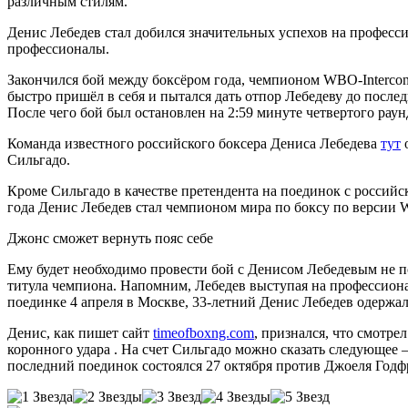
различным стилям.
Денис Лебедев стал добился значительных успехов на професси
профессионалы.
Закончился бой между боксёром года, чемпионом WBO-Intercon
быстро пришёл в себя и пытался дать отпор Лебедеву до послед
После чего бой был остановлен на 2:59 минуте четвертого рау
Команда известного российского боксера Дениса Лебедева
тут
о
Сильгадо.
Кроме Сильгадо в качестве претендента на поединок с российс
года Денис Лебедев стал чемпионом мира по боксу по версии W
Джонс сможет вернуть пояс себе
Ему будет необходимо провести бой с Денисом Лебедевым не по
титула чемпиона. Напомним, Лебедев выступая на профессионал
поединке 4 апреля в Москве, 33-летний Денис Лебедев одержа
Денис, как пишет сайт
timeofboxng.com
, признался, что смотре
коронного удара . На счет Сильгадо можно сказать следующее —
последний поединок состоялся 27 октября против Джоеля Годф