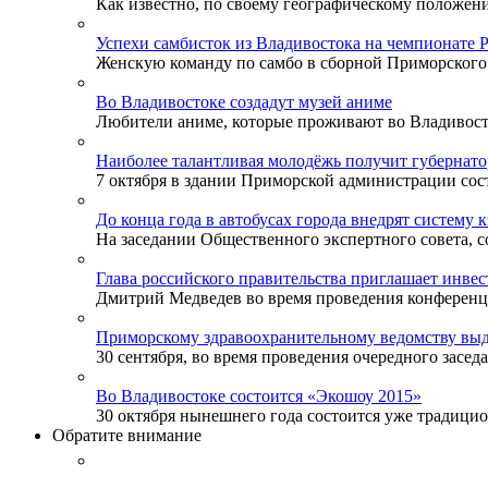
Как известно, по своему географическому положени
Успехи самбисток из Владивостока на чемпионате 
Женскую команду по самбо в сборной Приморского к
Во Владивостоке создадут музей аниме
Любители аниме, которые проживают во Владивосток
Наиболее талантливая молодёжь получит губернат
7 октября в здании Приморской администрации сост
До конца года в автобусах города внедрят систему 
На заседании Общественного экспертного совета, со
Глава российского правительства приглашает инве
Дмитрий Медведев во время проведения конференции
Приморскому здравоохранительному ведомству выд
30 сентября, во время проведения очередного заседа
Во Владивостоке состоится «Экошоу 2015»
30 октября нынешнего года состоится уже традицион
Обратите внимание