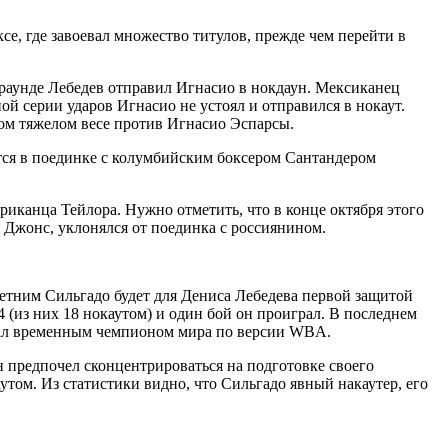
се, где завоевал множество титулов, прежде чем перейти в
 раунде Лебедев отправил Игнасио в нокдаун. Мексиканец
ой серии ударов Игнасио не устоял и отправился в нокаут.
рвом тяжелом весе против Игнасио Эспарсы.
ся в поединке с колумбийским боксером Сантандером
иканца Тейлора. Нужно отметить, что в конце октября этого
о Джонс, уклонялся от поединка с россиянином.
летним Сильгадо будет для Дениса Лебедева первой защитой
 (из них 18 нокаутом) и один бой он проиграл. В последнем
стал временным чемпионом мира по версии WBA.
Он предпочел сконцентрироваться на подготовке своего
утом. Из статистики видно, что Сильгадо явный накаутер, его