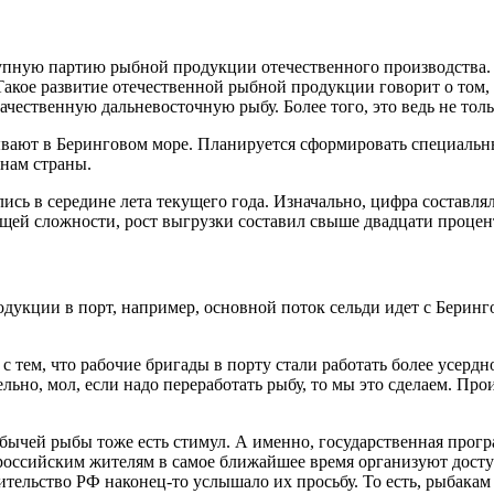
рупную партию рыбной продукции отечественного производства. 
Такое развитие отечественной рыбной продукции говорит о том, 
ественную дальневосточную рыбу. Более того, это ведь не тольк
ывают в Беринговом море. Планируется сформировать специальн
нам страны.
ись в середине лета текущего года. Изначально, цифра составля
общей сложности, рост выгрузки составил свыше двадцати процен
дукции в порт, например, основной поток сельди идет с Беринго
тем, что рабочие бригады в порту стали работать более усердно
ьно, мол, если надо переработать рыбу, то мы это сделаем. Про
бычей рыбы тоже есть стимул. А именно, государственная прогр
 российским жителям в самое ближайшее время организуют досту
ительство РФ наконец-то услышало их просьбу. То есть, рыбака