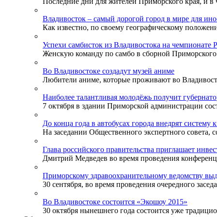
Последние дни для жителей Приморского края, и в ч
Владивосток – самый дорогой город в мире для ино
Как известно, по своему географическому положени
Успехи самбисток из Владивостока на чемпионате 
Женскую команду по самбо в сборной Приморского к
Во Владивостоке создадут музей аниме
Любители аниме, которые проживают во Владивосток
Наиболее талантливая молодёжь получит губернат
7 октября в здании Приморской администрации сост
До конца года в автобусах города внедрят систему 
На заседании Общественного экспертного совета, со
Глава российского правительства приглашает инве
Дмитрий Медведев во время проведения конференции
Приморскому здравоохранительному ведомству выд
30 сентября, во время проведения очередного заседа
Во Владивостоке состоится «Экошоу 2015»
30 октября нынешнего года состоится уже традицион