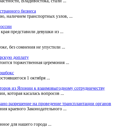
астности, Владивостока, стали ...
странного бизнеса
ю, наличием транспортных узлов, ...
России
рая представили девушки из ...
е, без сомнения не упустили ...
орскую доплату
оится торжественная церемония ...
кэшбокс
стоявшегося 1 октября ...
сторов из Японии к взаимовыгодному сотрудничеству
, которая касалась вопросов ...
ано разрешение на проведение трансплантации органов
ния краевого Законодательного ...
ное для нашего города ...