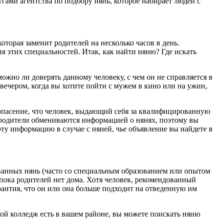
угами агентства по подбору нянь, которое набирает людей с
оторая заменит родителей на несколько часов в день.
я этих специальностей. Итак, как найти няню? Где искать
ожно ли доверять данному человеку, с чем он не справляется в
 вечером, когда вы хотите пойти с мужем в кино или на ужин,
 опасение, что человек, выдающий себя за квалифицированную
 родители обмениваются информацией о нянях, поэтому вы
ту информацию в случае с няней, чье объявление вы найдете в
анных нянь (часто со специальным образованием или опытом
, пока родителей нет дома. Хотя человек, рекомендованный
арантия, что он или она больше подходит на отведенную им
ой колледж есть в вашем районе, вы можете поискать няню