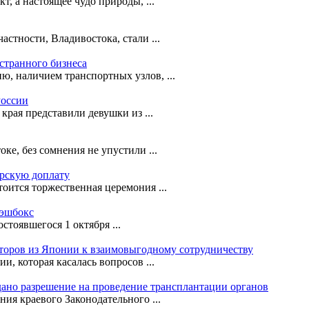
т, а настоящее чудо природы, ...
астности, Владивостока, стали ...
странного бизнеса
ю, наличием транспортных узлов, ...
России
рая представили девушки из ...
е, без сомнения не упустили ...
орскую доплату
оится торжественная церемония ...
кэшбокс
стоявшегося 1 октября ...
сторов из Японии к взаимовыгодному сотрудничеству
, которая касалась вопросов ...
ано разрешение на проведение трансплантации органов
ния краевого Законодательного ...