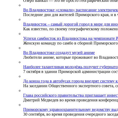
Озеро Байкал — это не просто географический объек
Во Владивостоке «сломали» расписание электричек
Последние дни для жителей Приморского края, и в ч
Владивосток – самый дорогой город в мире для ино
Как известно, по своему географическому положени
Успехи самбисток из Владивостока на чемпионате 
Женскую команду по самбо в сборной Приморского к
Во Владивостоке создадут музей аниме
Любители аниме, которые проживают во Владивосток
Наиболее талантливая молодёжь получит губернат
7 октября в здании Приморской администрации сост
До конца года в автобусах города внедрят систему 
На заседании Общественного экспертного совета, со
Глава российского правительства приглашает инве
Дмитрий Медведев во время проведения конференции
Приморскому здравоохранительному ведомству выд
30 сентября, во время проведения очередного заседа