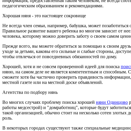
информация, предоставленная таким человеком, не всегда соотв
педагогическим образованием и рекомендациями.
Хорошая няня - это настоящее сокровище
Не всегда член семьи, например, бабушка, может позаботиться о
Правильное развитие вашего ребенка во многом зависит от нее
человека, которому можно доверить заботу о своем самом цен
Прежде всего, вы можете обратиться за помощью к своим друзья
уходе за детьми, каковы его сильные и слабые стороны, доступ
чтобы отвлечься от повседневных обязанностей по дому.
Хорошей, хотя и не совсем проверенной идеей для поиска
поис
няню, на самом деле не является компетентным и способным. 
сможете хотя бы частично проверить правдивость информации,
местной газете или на местной доске объявлений.
Агентства по подбору нянь
Во многих случаях проблему поиска хорошей
няни Одинцово
р
работы медсестрой) и "домработниц", которые будут заботиться
такой организацией, обычно стоит на несколько сотен злотых д
роль.
В некоторых городах существуют также специальные медицинск