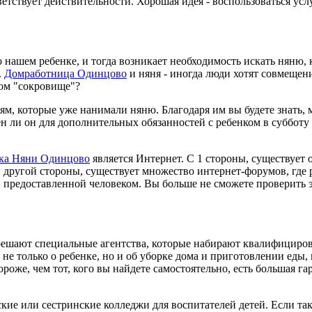
етствует действительности. Хорошая идея - воспользоваться усл
 нашем ребенке, и тогда возникает необходимость искать няню, к
.
Домработница Одинцово
и няня - иногда люди хотят совмещени
ном "сокровище"?
м, которые уже нанимали няню. Благодаря им вы будете знать, м
ен ли он для дополнительных обязанностей с ребенком в субботу
ка Няни Одинцово
является Интернет. С 1 стороны, существует
С другой стороны, существует множество интернет-форумов, где
 предоставленной человеком. Вы больше не сможете проверить э
ешают специальные агентства, которые набирают квалифициров
 не только о ребенке, но и об уборке дома и приготовлении еды
ороже, чем тот, кого вы найдете самостоятельно, есть большая г
ие или сестринские колледжи для воспитателей детей. Если так