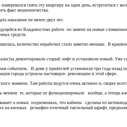
амеревался снять эту квартиру на один день, встретиться с жел
тить факт мошенничества.
ть наказание не менее двух лет.
ведущейся во Владивостоке работе по замене на новые сломанных
нных средств.
чшилась, количество нерабочих стало заметно меньше. В краево
алисты демонтировали старый лифт и установили новый. Уже со
имым событием. В доме у приятелей установили три года назад но
рация города устроила настоящую революцию в этой сфере.
ного знамени. Там работы ведутся очень активно и, скорее всего
едь меняли те, которые не функционировали вообще, а теперь вз
ывает о новых подъемниках, что кабины сделаны из антиванд
их на кнопках
рельефно-точечный тактильный шрифт, предназ