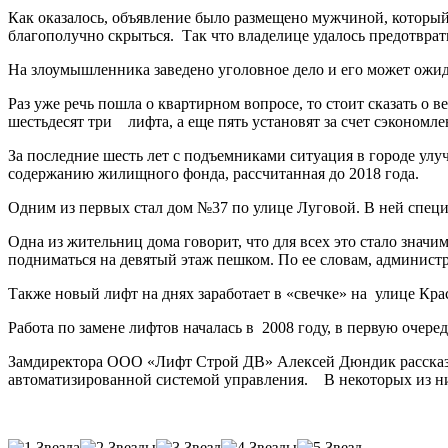
Как оказалось, объявление было размещено мужчиной, который н
благополучно скрыться. Так что владелице удалось предотвра
На злоумышленника заведено уголовное дело и его может ожида
Раз уже речь пошла о квартирном вопросе, то стоит сказать о 
шестьдесят три лифта, а еще пять установят за счет сэкономле
За последние шесть лет с подъемниками ситуация в городе улу
содержанию жилищного фонда, рассчитанная до 2018 года.
Одним из первых стал дом №37 по улице Луговой. В ней специ
Одна из жительниц дома говорит, что для всех это стало знач
подниматься на девятый этаж пешком. По ее словам, админист
Также новый лифт на днях заработает в «свечке» на улице Крас
Работа по замене лифтов началась в 2008 году, в первую очер
Замдиректора ООО «Лифт Строй ДВ» Алексей Дюндик рассказ
автоматизированной системой управления. В некоторых из н