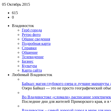
05 Октябрь 2015
615
0
Владивосток
Герб города
Ретро фото
Общие сведения
Подробная карта
Справки
Общение
Телевидение
Бизнеc
Культура
Карта сайта
Любимый Владивосток
Байкал: магия глубокого озера и лучшие маршруты 
Озеро Байкал — это не просто географический объек
Во Владивостоке «сломали» расписание электричек
Последние дни для жителей Приморского края, и в ч
Владивосток – самый дорогой город в мире для ино