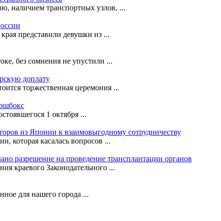
ю, наличием транспортных узлов, ...
России
рая представили девушки из ...
е, без сомнения не упустили ...
орскую доплату
оится торжественная церемония ...
кэшбокс
стоявшегося 1 октября ...
сторов из Японии к взаимовыгодному сотрудничеству
, которая касалась вопросов ...
ано разрешение на проведение трансплантации органов
ния краевого Законодательного ...
ное для нашего города ...