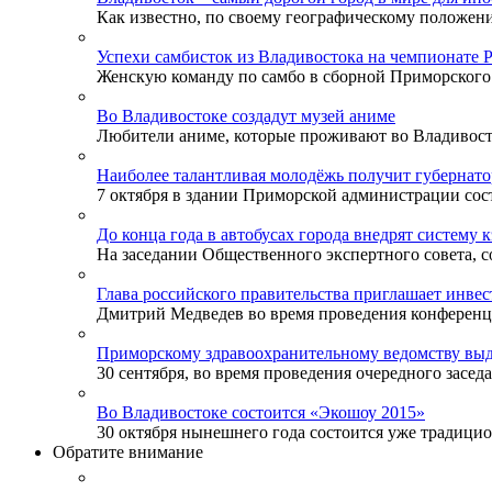
Как известно, по своему географическому положени
Успехи самбисток из Владивостока на чемпионате 
Женскую команду по самбо в сборной Приморского к
Во Владивостоке создадут музей аниме
Любители аниме, которые проживают во Владивосток
Наиболее талантливая молодёжь получит губернат
7 октября в здании Приморской администрации сост
До конца года в автобусах города внедрят систему 
На заседании Общественного экспертного совета, со
Глава российского правительства приглашает инве
Дмитрий Медведев во время проведения конференции
Приморскому здравоохранительному ведомству выд
30 сентября, во время проведения очередного заседа
Во Владивостоке состоится «Экошоу 2015»
30 октября нынешнего года состоится уже традицион
Обратите внимание