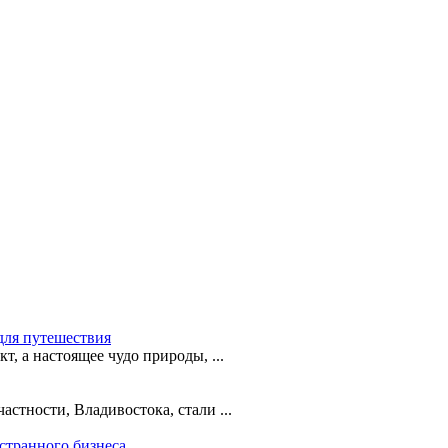
для путешествия
т, а настоящее чудо природы, ...
астности, Владивостока, стали ...
странного бизнеса